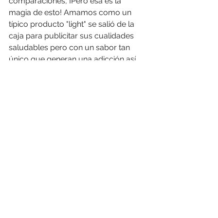
comparaciones, ¡Pero esa es la 
magia de esto! Amamos como un 
típico producto "light" se salió de la 
caja para publicitar sus cualidades 
saludables pero con un sabor tan 
único que generan una adicción así 
de fuerte. ¡Un pase completo para 
Popcorners!
https://youtu.be/ZMlemd6U24Y
Sabemos que todos tienen sus 
favoritos, y por ahí nos quedan otras 